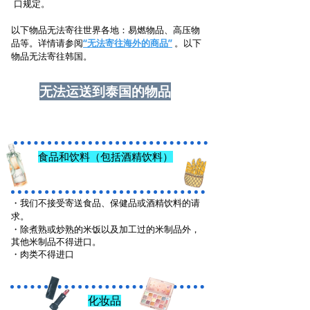
口规定。
以下物品无法寄往世界各地：易燃物品、高压物
品等。详情请参阅
“无法寄往海外的商品”
。以下
物品无法寄往韩国。
无法运送到泰国的物品
食品和饮料（包括酒精饮料）
・
我们不接受寄送食品、保健品或酒精饮料的请
求。
・除煮熟或炒熟的米饭以及加工过的米制品外，
其他米制品不得进口。
・肉类不得进口
化妆品