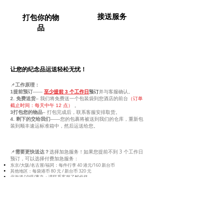
接送服务
打包你的物
品
让您的纪念品运送轻松无忧！
📌
工作原理：
预订
1️提前预订
——
至少提前 3 个工作日
并与客服确认。
2️. 免费送货
– 我们将免费送一个包装袋到您酒店的前台
（订单
截止时间：每天中午 12 点）
。
3️打包您的物品
– 打包完成后，联系客服安排取货。
4️. 剩下的交给我们
——您的包裹将被送到我们的仓库，重新包
装到顺丰速运标准箱中，然后运送给您。
需要更快送达？
📌
选择加急服务！如果您提前不到 3 个工作日
预订，可以选择付费加急服务：
东京/大阪/名古屋/福冈：每件行李 40 港元/160 新台币
其他地区：每袋港币 80 元 / 新台币 320 元
北海道/冲绳/离岛：请联系客服了解价格。
✨还在等什么？立即免费预订！✨