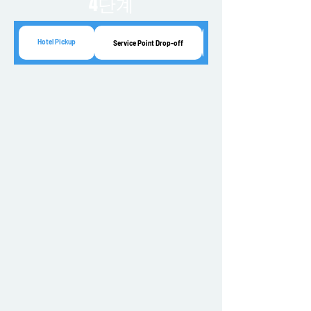
4단계
Hotel Pickup
Service Point Drop-off
Convenience Store Drop-off