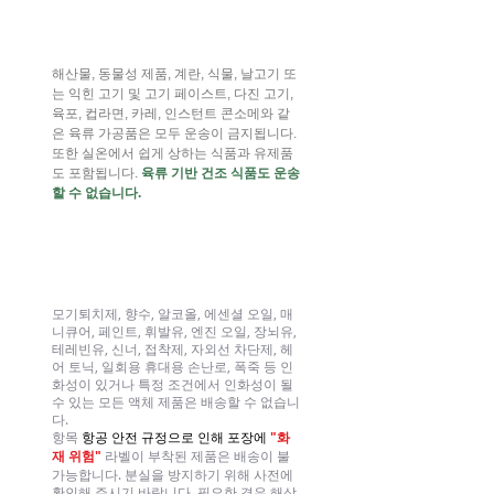
육류 제품
해산물, 동물성 제품, 계란, 식물, 날고기 또
는 익힌 고기 및 고기 페이스트, 다진 고기,
육포, 컵라면, 카레, 인스턴트 콘소메와 같
은 육류 가공품은 모두 운송이 금지됩니다.
또한 실온에서 쉽게 상하는 식품과 유제품
도 포함됩니다.
육류 기반 건조 식품도 운송
할 수 없습니다.
가연성 가스/액체
모기퇴치제, 향수, 알코올, 에센셜 오일, 매
니큐어, 페인트, 휘발유, 엔진 오일, 장뇌유,
테레빈유, 신너, 접착제, 자외선 차단제, 헤
어 토닉, 일회용 휴대용 손난로, 폭죽 등 인
화성이 있거나 특정 조건에서 인화성이 될
수 있는 모든 액체 제품은 배송할 수 없습니
다.
항목
항공 안전 규정으로 인해 포장에
"화
재 위험"
라벨이 부착된 제품은 배송이 불
가능합니다. 분실을 방지하기 위해 사전에
확인해 주시기 바랍니다. 필요한 경우 해상