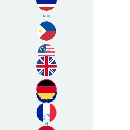
태국
유럽
말레이시아
필리핀
오세
아니
아
베트남