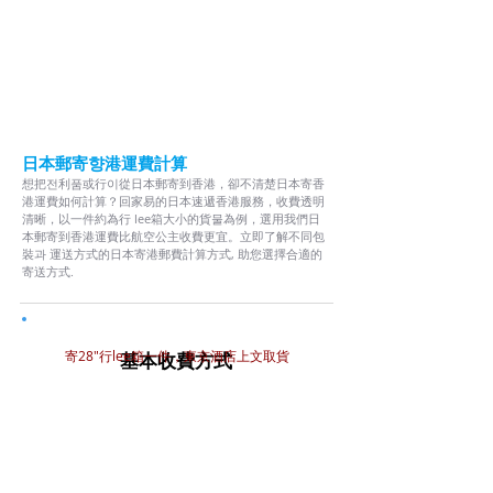
5단계
日本郵寄향港運費計算
想把전利품或行이從日本郵寄到香港，卻不清楚日本寄香
港運費如何計算？回家易的日本速遞香港服務，收費透明
清晰，以一件約為行 lee箱大小的貨물為例，選用我們日
本郵寄到香港運費比航空公主收費更宜。立即了解不同包
裝과 運送方式的日本寄港郵費計算方式, 助您選擇合適的
寄送方式.
寄
28"行lee箱一件，東京酒店上文取貨
基本收費方式