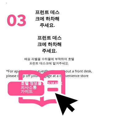
3단계
프런트 데스
03
크에 하차해
go
주세요.
프런트 데스
크에 하차해
주세요.
배송 라벨을 수하물에 부착하여 호텔
프런트 데스크에 맡겨주세요.
*For apartments or guesthouses without a front desk,
please drop off your luggage at a convenience store
호텔 정보를 읽어보세요
의사소통
가이드
가다