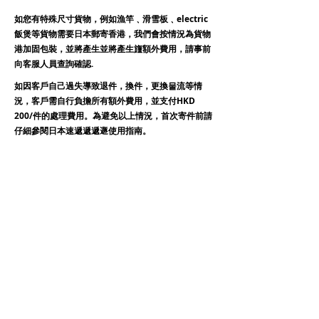
如您有特殊尺寸貨物，例如漁竿﹑滑雪板﹑electric
飯煲等貨物需要日本郵寄香港，我們會按情況為貨物
港加固包裝，並將產生並將產生旜額外費用，請事前
向客服人員查詢確認.
如因客戶自己過失導致退件，換件，更換물流等情
況，客戶需自行負擔所有額外費用，並支付HKD
200/件的處理費用。為避免以上情況，首次寄件前請
仔細參閱日本速遞遞遞遯使用指南。
保價
에서 없는 정보를 아래로 보내세요. 100, 客戶可自行
選擇是否為貨物加保. (詳情請見
運輸保價
)
제품
按日本海關規정, 超출 20萬日代商제품於日本寄名牌
及奢侈費侈費及奢侈費及保險費用. (詳情請見
name
牌及奢侈품
)
失식물대장