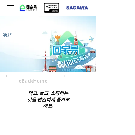
수하물 자택 배송 서
비스
직접 배송
해외로
eBackHome
찾다
먹고, 놀고, 쇼핑하는
것을 편안하게 즐겨보
세요.