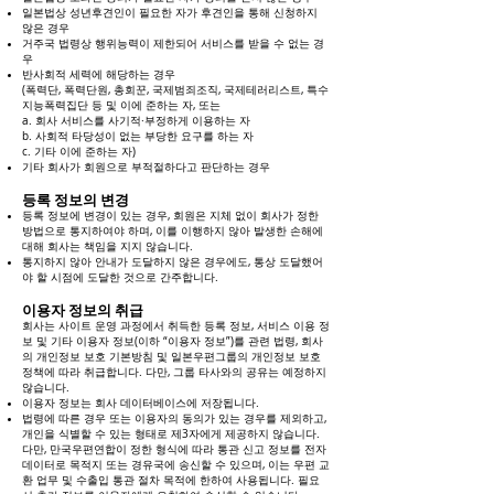
일본법상 성년후견인이 필요한 자가 후견인을 통해 신청하지
않은 경우
거주국 법령상 행위능력이 제한되어 서비스를 받을 수 없는 경
우
반사회적 세력에 해당하는 경우
(폭력단, 폭력단원, 총회꾼, 국제범죄조직, 국제테러리스트, 특수
지능폭력집단 등 및 이에 준하는 자, 또는
a. 회사 서비스를 사기적·부정하게 이용하는 자
b. 사회적 타당성이 없는 부당한 요구를 하는 자
c. 기타 이에 준하는 자)
기타 회사가 회원으로 부적절하다고 판단하는 경우
등록 정보의 변경
등록 정보에 변경이 있는 경우, 회원은 지체 없이 회사가 정한
방법으로 통지하여야 하며, 이를 이행하지 않아 발생한 손해에
대해 회사는 책임을 지지 않습니다.
통지하지 않아 안내가 도달하지 않은 경우에도, 통상 도달했어
야 할 시점에 도달한 것으로 간주합니다.
이용자 정보의 취급
회사는 사이트 운영 과정에서 취득한 등록 정보, 서비스 이용 정
보 및 기타 이용자 정보(이하 “이용자 정보”)를 관련 법령, 회사
의 개인정보 보호 기본방침 및 일본우편그룹의 개인정보 보호
정책에 따라 취급합니다. 다만, 그룹 타사와의 공유는 예정하지
않습니다.
이용자 정보는 회사 데이터베이스에 저장됩니다.
법령에 따른 경우 또는 이용자의 동의가 있는 경우를 제외하고,
개인을 식별할 수 있는 형태로 제3자에게 제공하지 않습니다.
다만, 만국우편연합이 정한 형식에 따라 통관 신고 정보를 전자
데이터로 목적지 또는 경유국에 송신할 수 있으며, 이는 우편 교
환 업무 및 수출입 통관 절차 목적에 한하여 사용됩니다. 필요