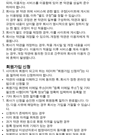
되며, 이용자는 서비스를 이용함에 있어 본 약관을 성실히 준수
하여야 합니다.
회사는 본 약관 외에 서비스에 관한 별도 규정(사이트에 게시되
는 이용방법 포함, 이하 “별도 규정”)을 정할 수 있습니다.
이 경우 별도 규정은 본 약관의 일부를 구성하며, 약관과 별도
규정의 내용이 상이할 경우 회사가 명시적으로 달리 정하지 않
는 한 별도 규정이 우선 적용됩니다.
회사가 별도 규정을 제정한 경우, 이를 사이트에 게시합니다.
회사는 약관을 개정할 수 있으며, 개정된 약관은 이용자에게 적
용됩니다.
회사가 약관을 개정하는 경우, 적용 개시일 및 개정 내용을 사이
트에 공지합니다. 이용자가 적용일 이후 서비스를 계속 이용하
는 경우, 개정 약관에 동의한 것으로 간주되며 회사와 이용자 간
에 효력이 발생합니다.
회원가입 신청
사이트의 회원이 되고자 하는 자(이하 “회원가입 신청자”)는 다
음 절차에 따라 신청하여야 합니다.
약관의 내용을 이해하고 이에 동의한 후, 회사가 정한 온라인 방
법으로 신청할 것
회원가입 화면에 이메일 주소(이하 “등록 이메일 주소”) 및 기타
필요한 사항(이하 “등록 정보”)을 정확히 입력하여 등록할 것
기타 회사가 정한 절차를 따를 것
회사가 신청을 승인한 시점에 회원등록 절차가 완료됩니다. 다
만, 다음 사유에 해당하는 경우 회사는 가입을 거절할 수 있습니
다.
신청자가 존재하지 않는 경우
이미 회원 자격을 취득한 경우
과거 약관 위반 등으로 회원 자격을 상실한 경우
등록 정보에 허위 기재가 있는 경우
일본법상 미성년자로서 법정대리인의 동의를 받지 않은 경우
일본법상 보좌인 동의가 필요한 자가 동의를 받지 않은 경우