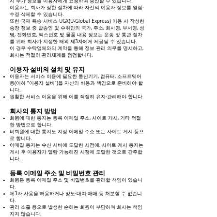
시 추가 정보를 이용자에게 요청하여 송신할 수 있습니다.
이용자는 회사가 정한 절차에 따라 자신의 이용자 정보를 열람·
수정·삭제할 수 있습니다.
또한 국제 특송 서비스 UGX(U-Global Express) 이용 시 작성한
송장 정보 중 발송인 및 수취인의 국가, 주소, 회사명, 부서명, 성
명, 전화번호, 팩스번호 및 물품 내용 정보는 운송 및 통관 절차
를 위해 회사가 지정한 해외 제3자에게 제공될 수 있습니다.
이 경우 수탁업체와의 계약을 통해 정보 관리 의무를 명시하고,
회사는 적절히 관리체계를 점검합니다.
이용자 설비의 설치 및 유지
이용자는 서비스 이용에 필요한 통신기기, 컴퓨터, 소프트웨어
등(이하 “이용자 설비”)을 자신의 비용과 책임으로 준비해야 합
니다.
원활한 서비스 이용을 위해 이를 적절히 유지·관리해야 합니다.
회사의 통지 방법
회원에 대한 통지는 등록 이메일 주소, 사이트 게시, 기타 적절
한 방법으로 합니다.
비회원에 대한 통지도 지정 이메일 주소 또는 사이트 게시 등으
로 합니다.
이메일 통지는 수신 서버에 도달한 시점에, 사이트 게시 통지는
게시 후 이용자가 열람 가능해진 시점에 도달한 것으로 간주합
니다.
등록 이메일 주소 및 비밀번호 관리
회원은 등록 이메일 주소 및 비밀번호를 관리할 책임이 있습니
다.
제3자 사용을 허용하거나 양도·대여·매매 등 처분할 수 없습니
다.
관리 소홀 등으로 발생한 손해는 회원이 부담하며 회사는 책임
지지 않습니다.