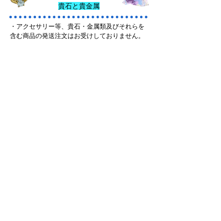
貴石と貴金属
・アクセサリー等、貴石・金属類及びそれらを
含む商品の発送注文はお受けしておりません。
その他の商
品
・調理、趣味、業務、園芸、農業等で使用され
る刃物類（ハサミ、ナイフ、玩具、レプリカ等
を含む）の発送はお受けできません。
・1リットルを超える液体の配送は行っておりま
せん。
Other products of note
・代金を証明する支払証明書、請求書、注文書