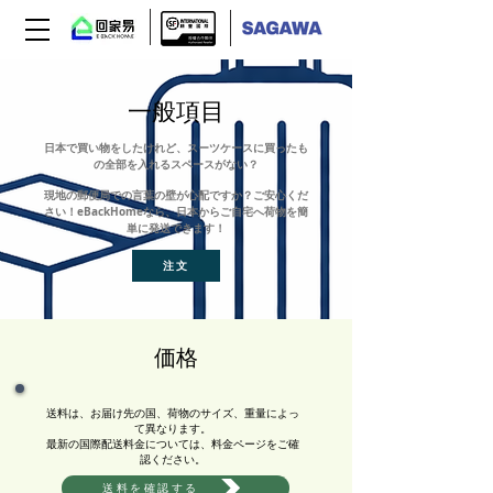
一般項目
日本で買い物をしたけれど、スーツケースに買ったも
の全部を入れるスペースがない？
現地の郵便局での言葉の壁が心配ですか？ご安心くだ
さい！eBackHomeなら、日本からご自宅へ荷物を簡
単に発送できます！
注文
価格
送料は、お届け先の国、荷物のサイズ、重量によっ
て異なります。
最新の国際配送料金については、料金ページをご確
認ください。
送料を確認する