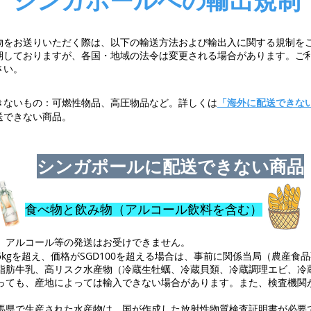
シンガポールへの輸出規制
物をお送りいただく際は、以下の輸送方法および輸出入に関する規制を
期しておりますが、各国・地域の法令は変更される場合があります。ご
さい。
きないもの：可燃性物品、高圧物品など。詳しくは
「海外に配送できな
送できない商品。
シンガポールに配送できない商品
食べ物と飲み物（アルコール飲料を含む）
、アルコール等の発送はお受けできません。
kgを超え、価格がSGD100を超える場合は、事前に関係当局（農産食
脂肪牛乳、高リスク水産物（冷蔵生牡蠣、冷蔵貝類、冷蔵調理エビ、冷
っても、産地によっては輸入できない場合があります。また、検査機関
馬県で生産された水産物は、国が作成した放射性物質検査証明書が必要