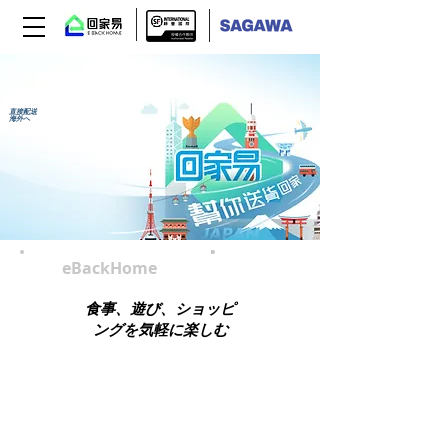
自宅への荷物配送サ
ービス
直接配送
海外へ
eBackHome
検索
食事、遊び、ショッピ
ングを気軽に楽しむ