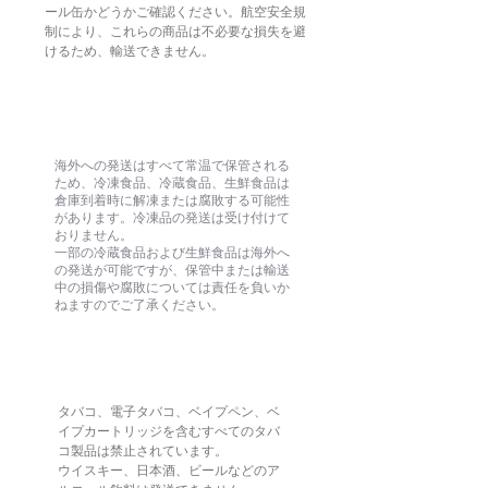
ール缶かどうかご確認ください。航空安全規
制により、これらの商品は不必要な損失を避
けるため、輸送できません。
冷蔵・生鮮食品
海外への発送はすべて常温で保管される
ため、冷凍食品、冷蔵食品、生鮮食品は
倉庫到着時に解凍または腐敗する可能性
があります。冷凍品の発送は受け付けて
おりません。
一部の冷蔵食品および生鮮食品は海外へ
の発送が可能ですが、保管中または輸送
中の損傷や腐敗については責任を負いか
ねますのでご了承ください。
タバコおよびアルコール製品
タバコ、電子タバコ、ベイプペン、ベ
イプカートリッジを含むすべてのタバ
コ製品は禁止されています。
ウイスキー、日本酒、ビールなどのア