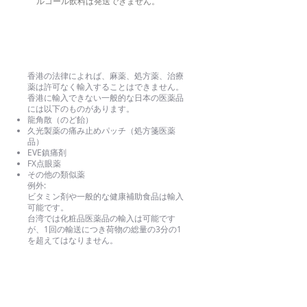
ルコール飲料は発送できません。
薬
香港の法律によれば、麻薬、処方薬、治療
薬は許可なく輸入することはできません。
香港に輸入できない一般的な日本の医薬品
には以下のものがあります。
龍角散（のど飴）
久光製薬の痛み止めパッチ（処方箋医薬
品）
EVE鎮痛剤
FX点眼薬
その他の類似薬
例外:
ビタミン剤や一般的な健康補助食品は輸入
可能です。
台湾では化粧品医薬品の輸入は可能です
が、1回の輸送につき荷物の総量の3分の1
を超えてはなりません。
刃物