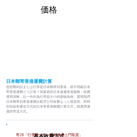
価格
ステップ05
日本郵寄香港運費計算
想把戰利品または行李從日本郵寄到香港，卻不明確日本
寄香港運費どう計算？回家易的日本速遞香港服務，收費
透明清晰，以一件約為行李箱大小的貨物為例，選用我們
日本郵寄到香港運費比航空公司收費もっと相宜的。即時
別包裝和運送方式的日本寄香港郵費計算方式，助選擇適
適的寄送方式。
寄
28「行李箱一件，東京酒店上門取貨」
基本收費方式