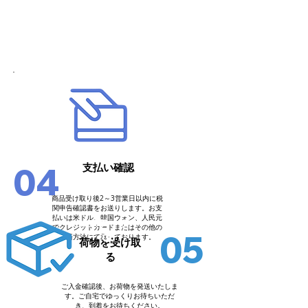
行く
ステップ05
04
支払い確認
商品受け取り後2～3営業日以内に税
関申告確認書をお送りします。お支
払いは米ドル、韓国ウォン、人民元
ステップ
でクレジットカードまたはその他の
05
06
決済方法にて承っております。
荷物を受け取
る
ご入金確認後、お荷物を発送いたしま
す。ご自宅でゆっくりお待ちいただ
き、到着をお待ちください。