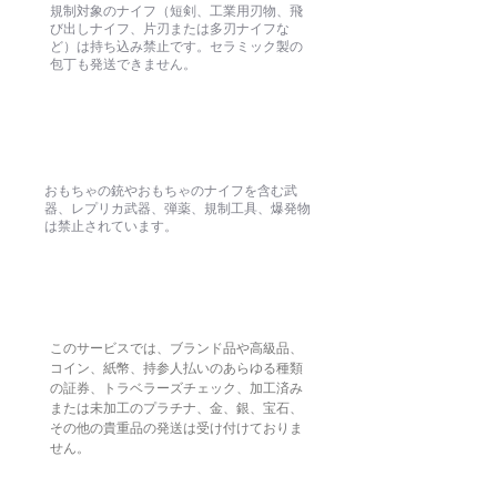
規制対象のナイフ（短剣、工業用刃物、飛
び出しナイフ、片刃または多刃ナイフな
ど）は持ち込み禁止です。セラミック製の
包丁も発送できません。
武器と模造武器
おもちゃの銃やおもちゃのナイフを含む武
器、レプリカ武器、弾薬、規制工具、爆発物
は禁止されています。
高級品・貴重品
このサービスでは、ブランド品や高級品、
コイン、紙幣、持参人払いのあらゆる種類
の証券、トラベラーズチェック、加工済み
または未加工のプラチナ、金、銀、宝石、
その他の貴重品の発送は受け付けておりま
せん。