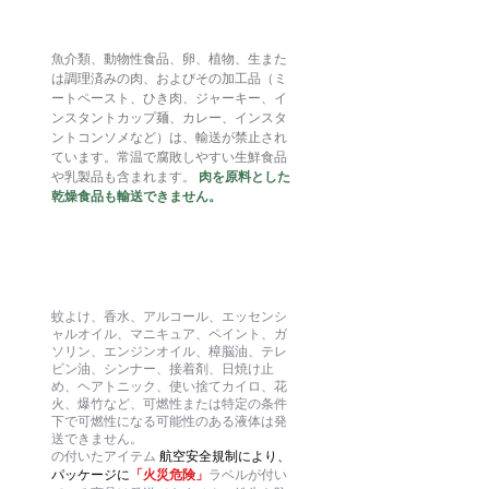
肉製品
魚介類、動物性食品、卵、植物、生また
は調理済みの肉、およびその加工品（ミ
ートペースト、ひき肉、ジャーキー、イ
ンスタントカップ麺、カレー、インスタ
ントコンソメなど）は、輸送が禁止され
ています。常温で腐敗しやすい生鮮食品
や乳製品も含まれます。
肉を原料とした
乾燥食品も輸送できません。
可燃性ガス/液体
蚊よけ、香水、アルコール、エッセンシ
ャルオイル、マニキュア、ペイント、ガ
ソリン、エンジンオイル、樟脳油、テレ
ビン油、シンナー、接着剤、日焼け止
め、ヘアトニック、使い捨てカイロ、花
火、爆竹など、可燃性または特定の条件
下で可燃性になる可能性のある液体は発
送できません。
の付いたアイテム
航空安全規制により、
パッケージに
「火災危険」
ラベルが付い