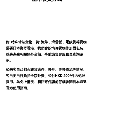
例: 特殊寸法貨物、例: 漁竿﹑滑雪板﹑電飯煲等貨物
需要日本郵寄香港、我們會按情為貨物作加固包裝、
並將產生相關額外金額、事前請負客服務員查詢確
認。
如来客自己都合導致退件、換件、更換物流等情況、
客自要自行負担全額外費、並付HKD 200/件の処理
費用。為免上情況、初回寄件請前仔細參閱日本速遞
香港使用指南。
保價
無保証の状況下では、いかなる損害等の問題の賠償
上限為 100 米ドル、客が自発的に選択できるか否
か為貨物追加
保
。