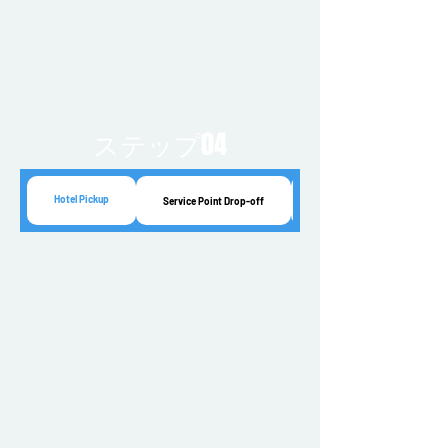
ステップ04
Hotel Pickup
Service Point Drop-off
Convenience Store Drop-off