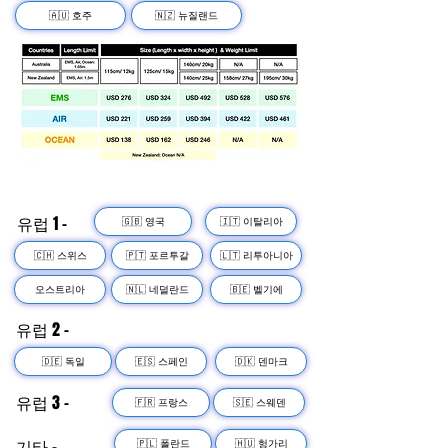
🇦🇺 호주
🇳🇿 뉴질랜드
유럽 1 -
🇬🇧 영국
🇮🇹 이탈리아
🇨🇭 스위스
🇵🇹 포르투갈
🇱🇹 리투아니아
오스트리아
🇳🇱 네덜란드
🇧🇪 벨기에
유럽 2 -
🇩🇪 독일
🇪🇸 스페인
🇩🇰 덴마크
유럽 3 -
🇫🇷 프랑스
🇸🇪 스웨덴
기타 -
🇵🇱 폴란드
🇭🇺 헝가리