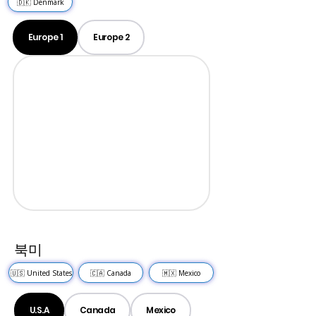
🇩🇰 Denmark
Europe 1
Europe 2
북미
🇺🇸 United States
🇨🇦 Canada
🇲🇽 Mexico
U.S.A
Canada
Mexico