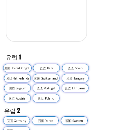
유럽 1
🇬🇧 United Kingdom
🇮🇹 Italy
🇪🇸 Spain
🇳🇱 Netherlands
🇨🇭 Switzerland
🇭🇺 Hungary
🇧🇪 Belgium
🇵🇹 Portugal
🇱🇹 Lithuania
🇦🇹 Austria
🇵🇱 Poland
유럽 2
🇩🇪 Germany
🇫🇷 France
🇸🇪 Sweden