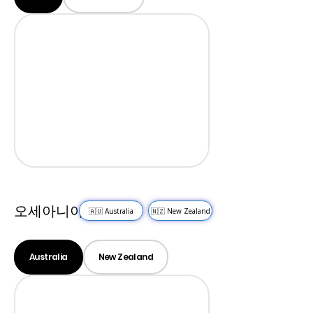
오세아니아
🇦🇺 Australia
🇳🇿 New Zealand
Australia
New Zealand