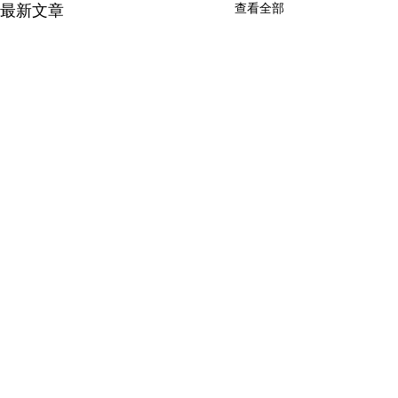
最新文章
查看全部
受地区形势影响，航运情
新增服务：滑雪
况有所调整
国际运输
我们谨此通知各位客户以下服
计划去日本滑雪，
务更新： 目前暂停向阿拉伯联
把滑雪装备带回家